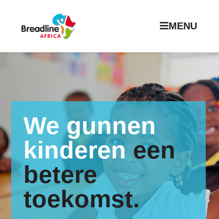
MENU
We gunnen
kinderen
een
betere
toekomst.