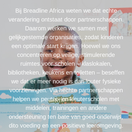
Bij Breadline Africa weten we dat echte
verandering ontstaat door partnerschappen.
Daarom werken we samen met
gelijkgestemde organisaties, zodat kinderen
een optimale start krijgen. Hoewel we ons
concentreren op veilige, stimulerende
ruimtes voor scholen – klaslokalen,
bibliotheken, keukens en toiletten – beseffen
we dat er meer nodig is dan louter fysieke
voorzieningen. Via hechte partnerschappen
helpen we peuter- en kleuterscholen met
middelen, trainingen en andere
ondersteuning ten bate van goed onderwijs,
dito voeding en een positieve leeromgeving.