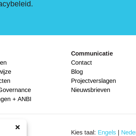
acybeleid.
Communicatie
en
Contact
ijze
Blog
cten
Projectverslagen
Governance
Nieuwsbrieven
ngen + ANBI
Kies taal:
Engels
|
Nede