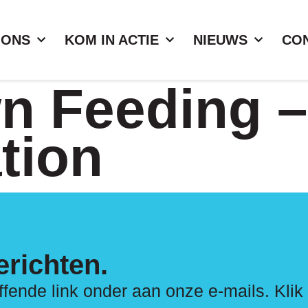
 ONS
KOM IN ACTIE
NIEUWS
CO
 Feeding –
tion
richten.
effende link onder aan onze e-mails. Klik